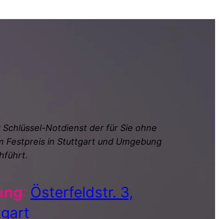
r Schlüssel-Notdienst der für Sie ohne
 Festpreis in Stuttgart und Umgebung
hführt.
ung
:
Österfeldstr. 3,
gart