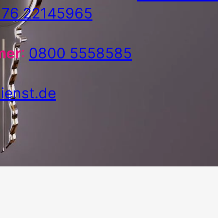
176 22145965
mer
:
0800 5558585
ienst.de