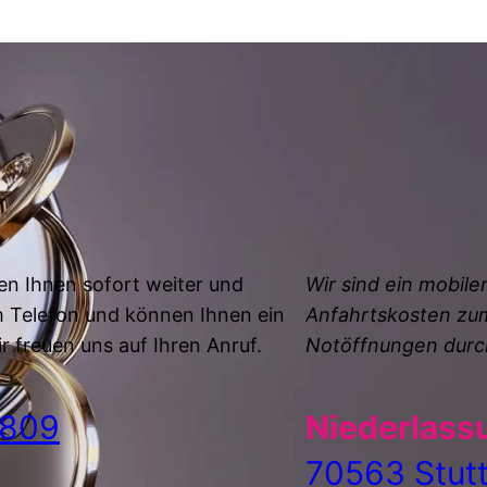
en Ihnen sofort weiter und
Wir sind ein mobile
m Telefon und können Ihnen ein
Anfahrtskosten zum
r freuen uns auf Ihren Anruf.
Notöffnungen durc
6809
Niederlass
70563 Stutt