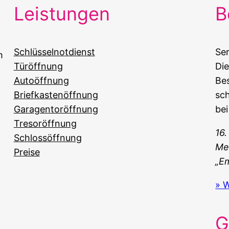
Leistungen
B
Schlüsselnotdienst
Ser
m
Türöffnung
Die
Autoöffnung
Be
Briefkastenöffnung
sch
Garagentoröffnung
bei
Tresoröffnung
16.
Schlossöffnung
Me
Preise
„E
» 
G