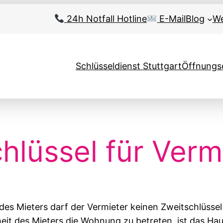
24h Notfall Hotline
E-Mail
Blog
We
Schlüsseldienst Stuttgart
Öffnungs
hlüssel für Verm
des Mieters darf der Vermieter keinen Zweitschlüsse
it des Mieters die Wohnung zu betreten, ist das Haus