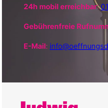
24h mobil erreichbar
:
0
Gebührenfreie Rufnum
E-Mail
:
info@oeffnungsd