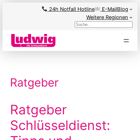
Zum
24h Notfall Hotline
E-Mail
Blog
Inhalt
Weitere Regionen
springen
Suchen
Ratgeber
Ratgeber
Schlüsseldienst: